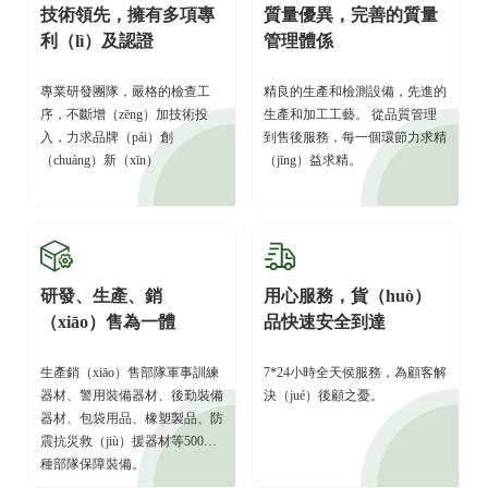
技術領先，擁有多項專
質量優異，完善的質量
利（lì）及認證
管理體係
專業研發團隊，嚴格的檢查工
精良的生產和檢測設備，先進的
序，不斷增（zēng）加技術投
生產和加工工藝。 從品質管理
入，力求品牌（pái）創
到售後服務，每一個環節力求精
（chuàng）新（xīn）
（jīng）益求精。
研發、生產、銷
用心服務，貨（huò）
（xiāo）售為一體
品快速安全到達
生產銷（xiāo）售部隊軍事訓練
7*24小時全天侯服務，為顧客解
器材、警用裝備器材、後勤裝備
決（jué）後顧之憂。
器材、包袋用品、橡塑製品、防
震抗災救（jiù）援器材等500多
種部隊保障裝備。