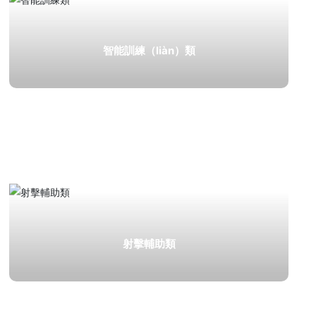
智能訓練（liàn）類
射擊輔助類