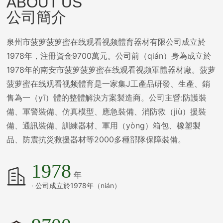
ABOUT US
公司簡介
泉州市菠萝菠萝蜜在线观看视频體育器材有限公司成立於
1978年，注冊資金9700萬元。公司前（qián）身為成立於
1978年的南安市菠萝菠萝蜜在线观看视频軍體器材廠。菠萝
菠萝蜜在线观看视频體育是一家集J工產品研發、生產、銷
售為一（yī）體的整體解決方案製造商。公司主營:防護裝
備、軍警裝備、仿真模型、應急裝備、消防救（jiù）援裝
備、通訊裝備、訓練器材、軍用（yòng）箱包、橡塑製
品、防震抗災救援器材等2000多種部隊保障裝備。
1978
年
· 公司成立於1978年（nián）