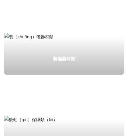
裝備器材類