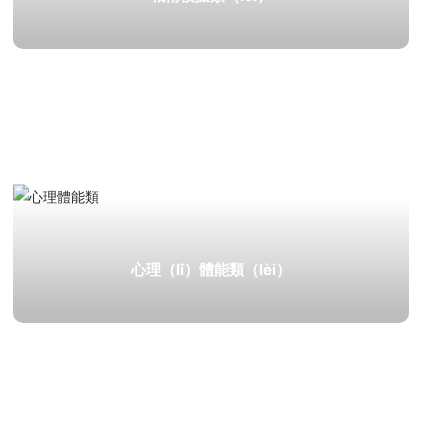
心理（lǐ）體能類（lèi）